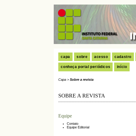
capa
sobre
acesso
cadastro
conheça portal periódicos
início
Capa
>
Sobre a revista
SOBRE A REVISTA
Equipe
Contato
Equipe Editorial