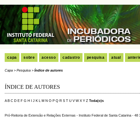
capa
sobre
acesso
cadastro
pesquisa
atual
anteri
Capa
>
Pesquisa
>
Índice de autores
ÍNDICE DE AUTORES
A
B
C
D
E
F
G
H
I
J
K
L
M
N
O
P
Q
R
S
T
U
V
W
X
Y
Z
Toda(o)s
Pró-Reitoria de Extensão e Relações Externas - Instituto Federal de Santa Catarina - 48