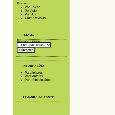
Procurar
Por Edição
Por Autor
Por título
Outras revistas
IDIOMA
Selecione o idioma
INFORMAÇÕES
Para leitores
Para Autores
Para Bibliotecários
TAMANHO DE FONTE