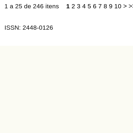
1 a 25 de 246 itens
1
2
3
4
5
6
7
8
9
10
>
>
ISSN: 2448-0126