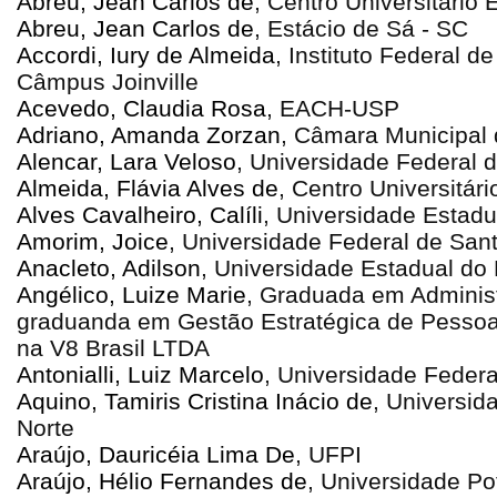
Abreu, Jean Carlos de
, Centro Universitário
Abreu, Jean Carlos de
, Estácio de Sá - SC
Accordi, Iury de Almeida
, Instituto Federal d
Câmpus Joinville
Acevedo, Claudia Rosa
, EACH-USP
Adriano, Amanda Zorzan
, Câmara Municipal
Alencar, Lara Veloso
, Universidade Federal 
Almeida, Flávia Alves de
, Centro Universitár
Alves Cavalheiro, Calíli
, Universidade Estad
Amorim, Joice
, Universidade Federal de San
Anacleto, Adilson
, Universidade Estadual do
Angélico, Luize Marie
, Graduada em Adminis
graduanda em Gestão Estratégica de Pessoa
na V8 Brasil LTDA
Antonialli, Luiz Marcelo
, Universidade Federa
Aquino, Tamiris Cristina Inácio de
, Universid
Norte
Araújo, Dauricéia Lima De
, UFPI
Araújo, Hélio Fernandes de
, Universidade Po