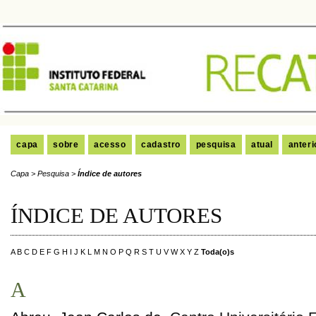
capa
sobre
acesso
cadastro
pesquisa
atual
anteri
Capa
>
Pesquisa
>
Índice de autores
ÍNDICE DE AUTORES
A
B
C
D
E
F
G
H
I
J
K
L
M
N
O
P
Q
R
S
T
U
V
W
X
Y
Z
Toda(o)s
A