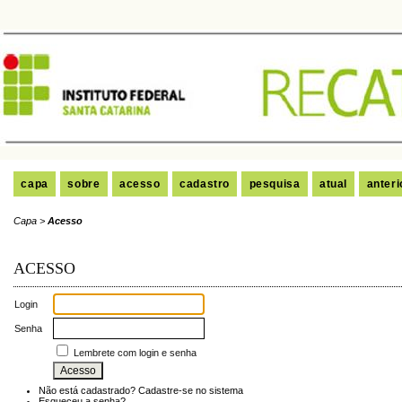
capa
sobre
acesso
cadastro
pesquisa
atual
anteri
Capa
>
Acesso
ACESSO
Login
Senha
Lembrete com login e senha
Não está cadastrado? Cadastre-se no sistema
Esqueceu a senha?