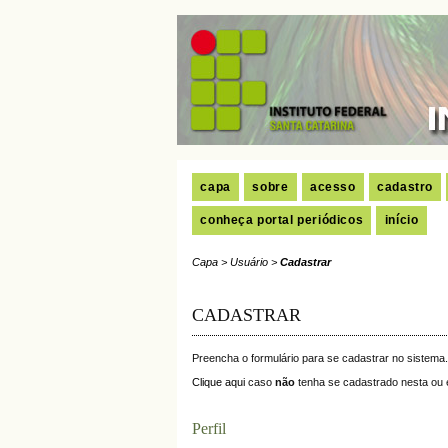
capa
sobre
acesso
cadastro
conheça portal periódicos
início
Capa
>
Usuário
>
Cadastrar
CADASTRAR
Preencha o formulário para se cadastrar no sistema.
Clique aqui
caso
não
tenha se cadastrado nesta ou e
Perfil