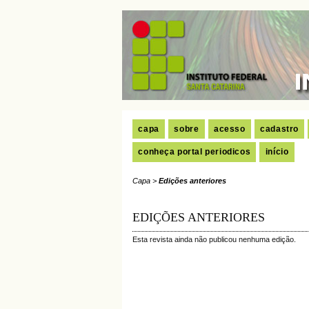
capa
sobre
acesso
cadastro
conheça portal periodicos
início
Capa
>
Edições anteriores
EDIÇÕES ANTERIORES
Esta revista ainda não publicou nenhuma edição.