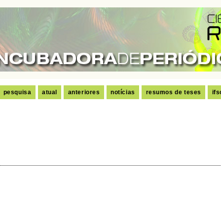
pesquisa
atual
anteriores
notícias
resumos de teses
ifs